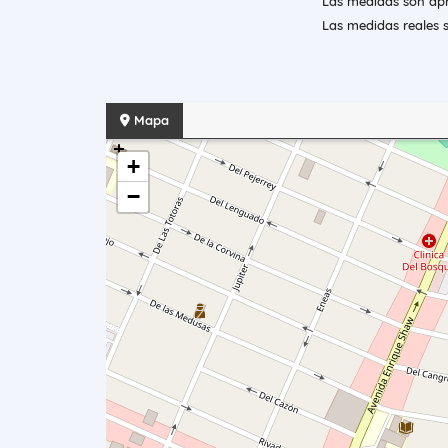
Las medidas son apr
Las medidas reales s
Mapa
+
−