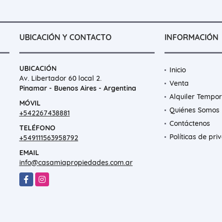
UBICACIÓN Y CONTACTO
INFORMACIÓN
UBICACIÓN
Inicio
Av. Libertador 60 local 2.
Venta
Pinamar - Buenos Aires - Argentina
Alquiler Tempor
MÓVIL
Quiénes Somos
+542267438881
Contáctenos
TELÉFONO
Políticas de pri
+549111563958792
EMAIL
info@casamiapropiedades.com.ar
Facebook
Instagram