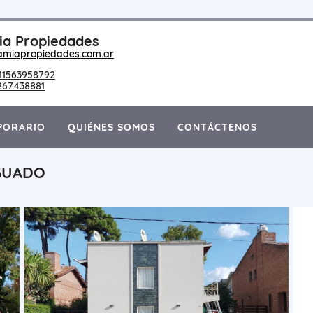
a Propiedades
amiapropiedades.com.ar
11563958792
267438881
PORARIO
QUIÉNES SOMOS
CONTÁCTENOS
GUADO