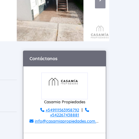
Contáctanos
Casamia Propiedades
+549111563958792
|
+542267438881
info@casamiapropiedades.com.ar