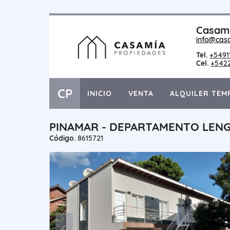
Casami
info@cas
Tel.
+5491
Cel.
+542
CP
INICIO
VENTA
ALQUILER TEM
PINAMAR - DEPARTAMENTO LEN
Código.
8615721