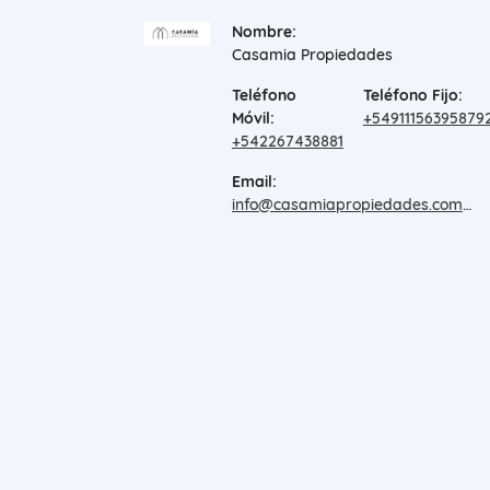
Nombre:
Casamia Propiedades
Teléfono
Teléfono Fijo:
Móvil:
+54911156395879
+542267438881
Email:
info@casamiapropiedades.com.ar