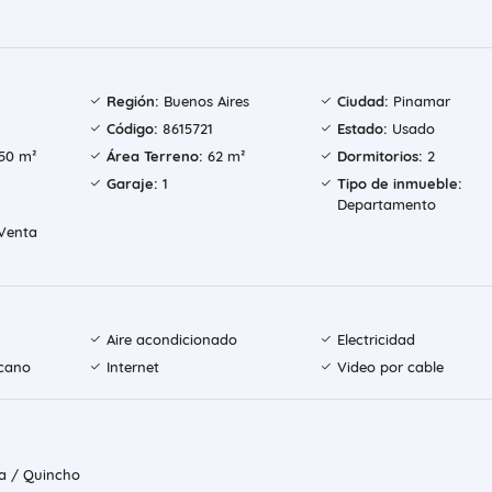
Región:
Buenos Aires
Ciudad:
Pinamar
Código:
8615721
Estado:
Usado
50 m²
Área Terreno:
62 m²
Dormitorios:
2
Garaje:
1
Tipo de inmueble:
Departamento
Venta
Aire acondicionado
Electricidad
icano
Internet
Video por cable
la / Quincho