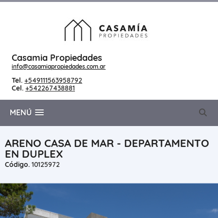
Casamia Propiedades
info@casamiapropiedades.com.ar
Tel.
+549111563958792
Cel.
+542267438881
MENÚ
ARENO CASA DE MAR - DEPARTAMENTO
EN DUPLEX
Código.
10125972