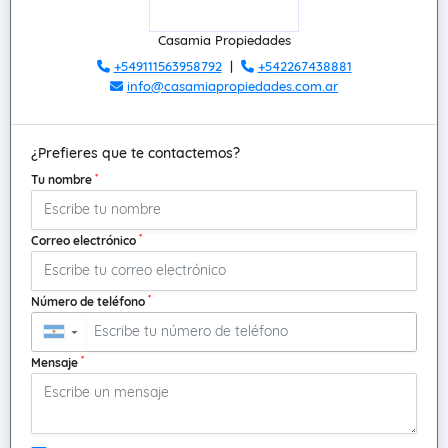
Casamia Propiedades
+549111563958792
|
+542267438881
info@casamiapropiedades.com.ar
¿Prefieres que te contactemos?
*
Tu nombre
*
Correo electrónico
*
Número de teléfono
▼
*
Mensaje