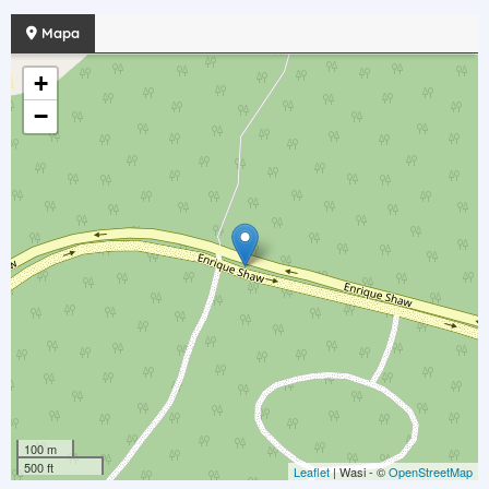
Mapa
+
−
100 m
500 ft
Leaflet
| Wasi - ©
OpenStreetMap