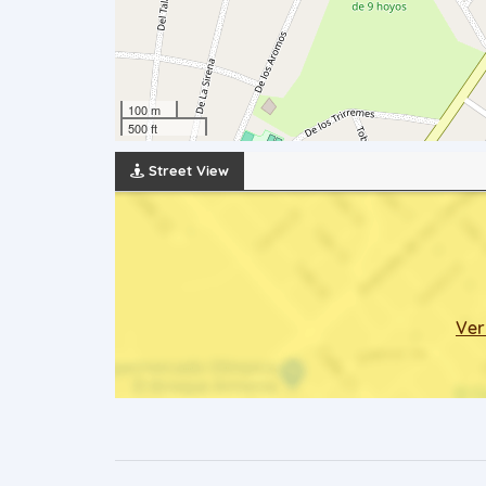
100 m
500 ft
Street View
Ver