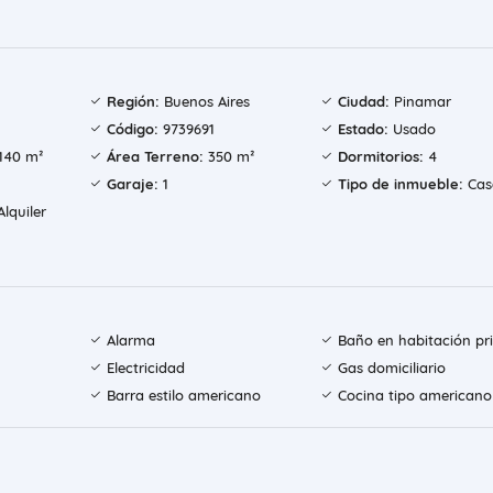
Región:
Buenos Aires
Ciudad:
Pinamar
Código:
9739691
Estado:
Usado
140 m²
Área Terreno:
350 m²
Dormitorios:
4
Garaje:
1
Tipo de inmueble:
Cas
lquiler
Alarma
Baño en habitación pri
Electricidad
Gas domiciliario
Barra estilo americano
Cocina tipo americano