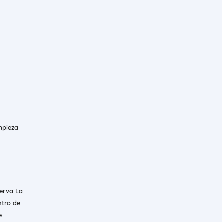
mpieza
serva La
ntro de
e