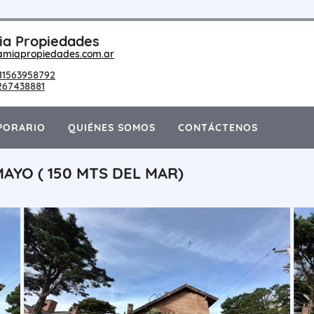
a Propiedades
amiapropiedades.com.ar
11563958792
267438881
PORARIO
QUIÉNES SOMOS
CONTÁCTENOS
AYO ( 150 MTS DEL MAR)