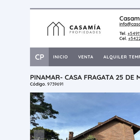
Casami
info@cas
Tel.
+5491
Cel.
+542
CP
INICIO
VENTA
ALQUILER TEM
PINAMAR- CASA FRAGATA 25 DE M
Código.
9739691