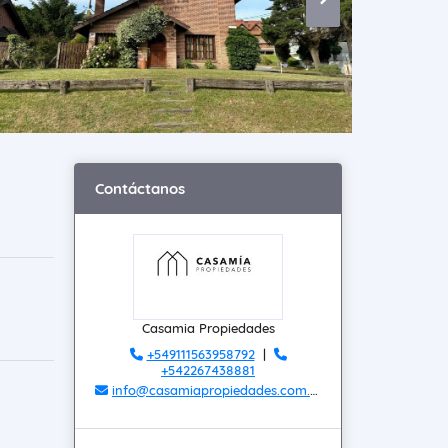
Contáctanos
Casamia Propiedades
+549111563958792
|
+542267438881
info@casamiapropiedades.com.ar