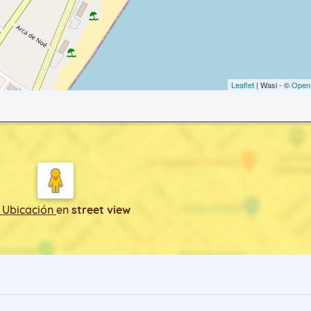
Leaflet
| Wasi - ©
Open
 Ubicación
en
street view