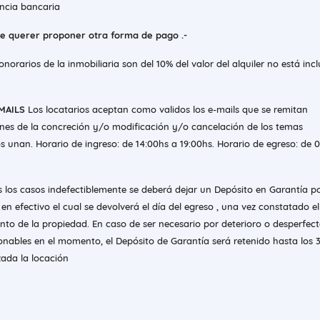
encia bancaria
de querer proponer otra forma de pago .-
onorarios de la inmobiliaria son del 10% del valor del alquiler no está inc
MAILS
Los locatarios aceptan como validos los e-mails que se remitan
nes de la concreción y/o modificación y/o cancelación de los temas
s unan. Horario de ingreso: de 14:00hs a 19:00hs. Horario de egreso: de 
s los casos indefectiblemente se deberá dejar un Depósito en Garantía p
r en efectivo el cual se devolverá el día del egreso , una vez constatado e
to de la propiedad. En caso de ser necesario por deterioro o desperfect
onables en el momento, el Depósito de Garantía será retenido hasta los 
zada la locación