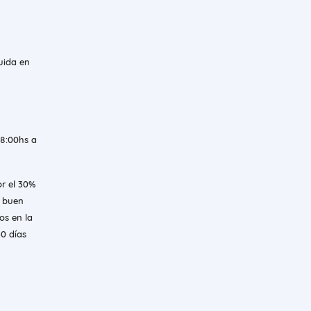
luida en
08:00hs a
or el 30%
l buen
os en la
30 días