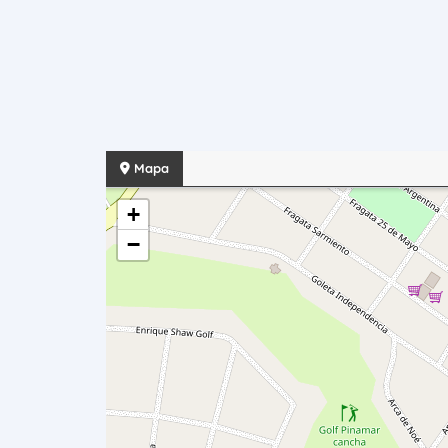
Mapa
+
−