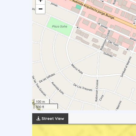
−
100 m
500 ft
Street View