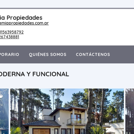
a Propiedades
amiapropiedades.com.ar
11563958792
267438881
PORARIO
QUIÉNES SOMOS
CONTÁCTENOS
MODERNA Y FUNCIONAL