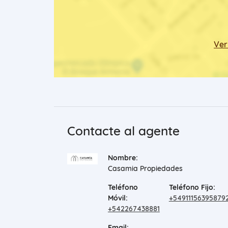
Ver
Contacte al agente
Nombre:
Casamia Propiedades
Teléfono
Teléfono Fijo:
Móvil:
+54911156395879
+542267438881
Email: