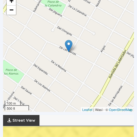
+
−
100 m
500 ft
Leaflet
| Wasi - ©
OpenStreetMap
Street View