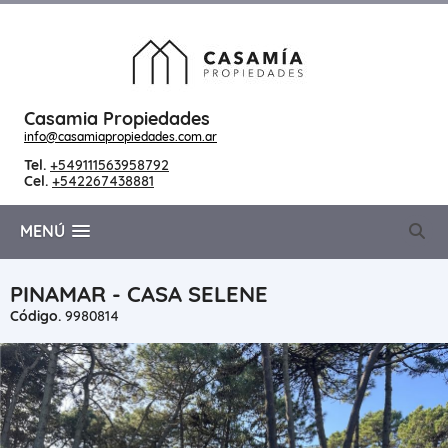
Casamia Propiedades
info@casamiapropiedades.com.ar
Tel.
+549111563958792
Cel.
+542267438881
MENÚ
PINAMAR - CASA SELENE
Código.
9980814