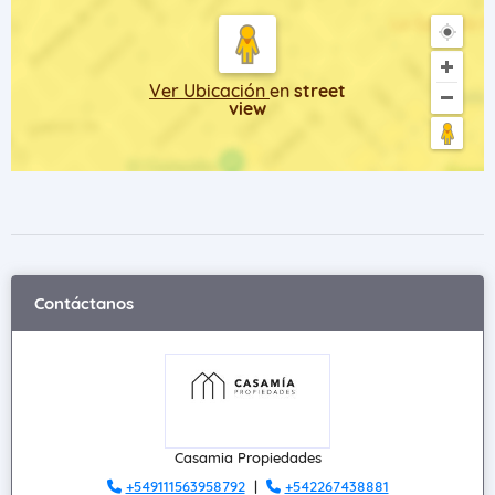
Ver Ubicación
en
street
view
Contáctanos
Casamia Propiedades
+549111563958792
|
+542267438881