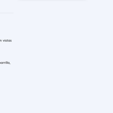
n vistas
arrilla,