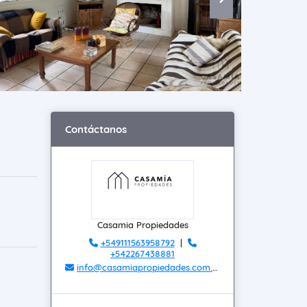
Contáctanos
Casamia Propiedades
+549111563958792
|
+542267438881
info@casamiapropiedades.com.ar