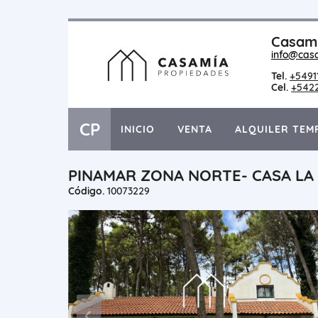
Casami
info@cas
Tel.
+5491
Cel.
+542
CP
INICIO
VENTA
ALQUILER TEM
PINAMAR ZONA NORTE- CASA LA
Código.
10073229