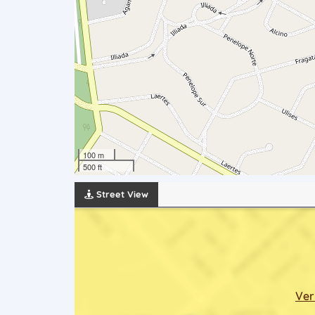
100 m
500 ft
Street View
Ver