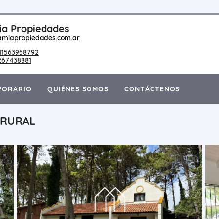
a Propiedades
amiapropiedades.com.ar
11563958792
267438881
PORARIO
QUIÉNES SOMOS
CONTÁCTENOS
 RURAL