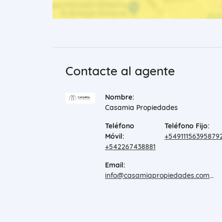
Contacte al agente
Nombre:
Casamia Propiedades
Teléfono
Teléfono Fijo:
Móvil:
+54911156395879
+542267438881
Email:
info@casamiapropiedades.com.ar