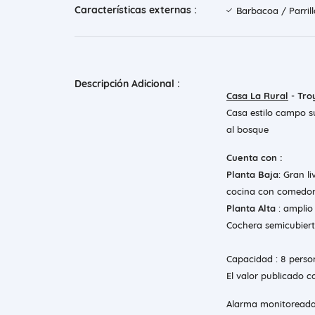
Características externas :
Barbacoa / Parril
Descripción Adicional :
Casa La Rural
- Tro
Casa estilo campo su
al bosque
Cuenta con :
Planta Baja
: Gran l
cocina con comedor 
Planta Alta
: amplio
Cochera semicubier
Capacidad : 8 perso
El valor publicado c
Alarma monitoread