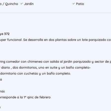
la / Quincho
Jardín
Patio
ya 372
per funcional .Se desarrolla en dos plantas sobre un lote parquizado co
iving comedor con chimenea con salida al jardin parquizado y sector de p
diario , dos dormitorios, uno en suite y un baño completo-
 dormitorio con cuchetas y un baño completo.
ta
nas
orresponde a la 1° qinc de febrero
a