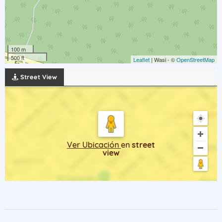
100 m
500 ft
Leaflet
| Wasi - ©
OpenStreetMap
Street View
Ver Ubicación
en
street
view