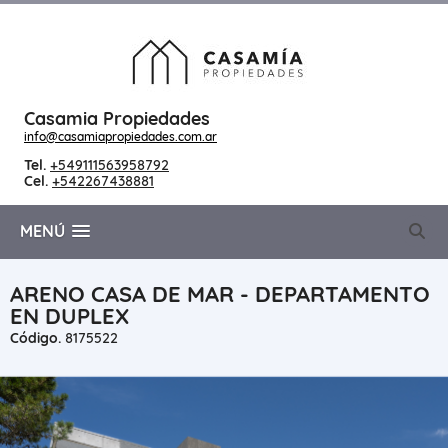
Casamia Propiedades
info@casamiapropiedades.com.ar
Tel.
+549111563958792
Cel.
+542267438881
MENÚ
ARENO CASA DE MAR - DEPARTAMENTO
EN DUPLEX
Código.
8175522