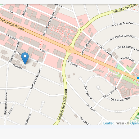
Leaflet
| Wasi - ©
Open