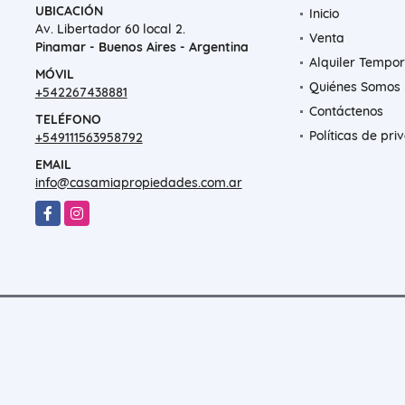
UBICACIÓN
Inicio
Av. Libertador 60 local 2.
Venta
Pinamar - Buenos Aires - Argentina
Alquiler Tempor
MÓVIL
Quiénes Somos
+542267438881
Contáctenos
TELÉFONO
Políticas de pri
+549111563958792
EMAIL
info@casamiapropiedades.com.ar
Facebook
Instagram