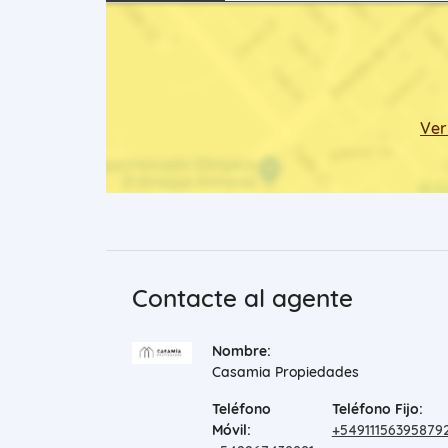
Ver
Contacte al agente
Nombre:
Casamia Propiedades
Teléfono
Teléfono Fijo:
Móvil:
+54911156395879