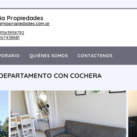
a Propiedades
amiapropiedades.com.ar
11563958792
267438881
PORARIO
QUIÉNES SOMOS
CONTÁCTENOS
O DEPARTAMENTO CON COCHERA