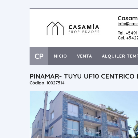
Casami
info@cas
Tel.
+5491
Cel.
+542
CP
INICIO
VENTA
ALQUILER TEM
PINAMAR- TUYU UF10 CENTRIC
Código.
10027514