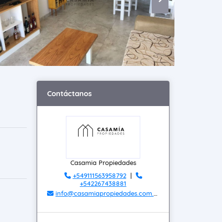
Contáctanos
Casamia Propiedades
+549111563958792
|
+542267438881
info@casamiapropiedades.com.ar