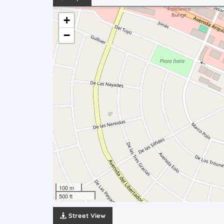
+
−
100 m
500 ft
Street View