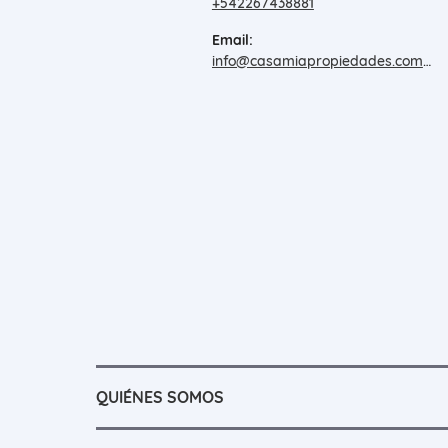
+542267438881
Email:
info@casamiapropiedades.com.ar
QUIÉNES SOMOS