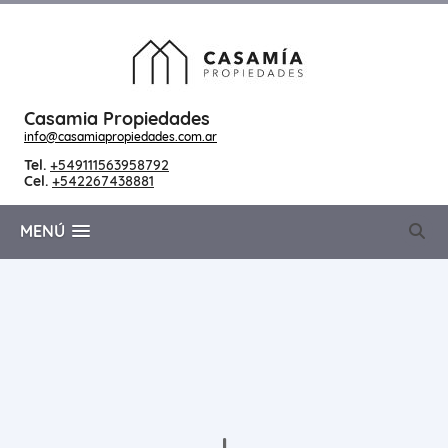
Casamia Propiedades
info@casamiapropiedades.com.ar
Tel.
+549111563958792
Cel.
+542267438881
MENÚ