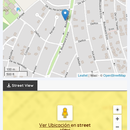
100 m
500 ft
Leaflet
| Wasi - ©
OpenStreetMap
Street View
Ver Ubicación
en
street
view