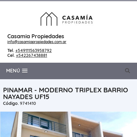
Casamia Propiedades
info@casamiapropiedades.com.ar
Tel.
+549111563958792
Cel.
+542267438881
MENÚ
PINAMAR - MODERNO TRIPLEX BARRIO
NAYADES UF15
Código.
9741410