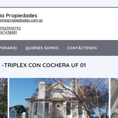
a Propiedades
amiapropiedades.com.ar
11563958792
267438881
PORARIO
QUIÉNES SOMOS
CONTÁCTENOS
-TRIPLEX CON COCHERA UF 01