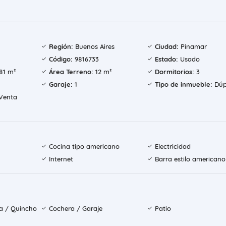
Región:
Buenos Aires
Ciudad:
Pinamar
Código:
9816733
Estado:
Usado
81 m²
Área Terreno:
12 m²
Dormitorios:
3
Garaje:
1
Tipo de inmueble:
Dúp
Venta
Cocina tipo americano
Electricidad
Internet
Barra estilo americano
la / Quincho
Cochera / Garaje
Patio