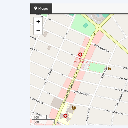
Mapa
+
−
100 m
500 ft