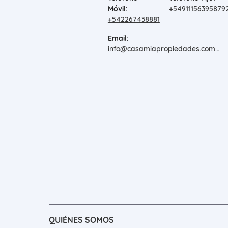
Móvil:
+54911156395879
+542267438881
Email:
info@casamiapropiedades.com.ar
QUIÉNES SOMOS