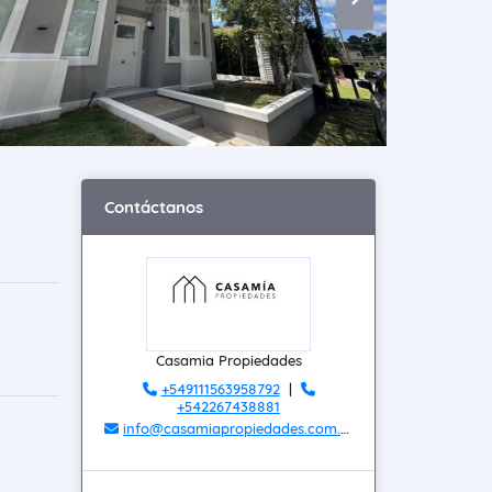
Contáctanos
Casamia Propiedades
+549111563958792
|
+542267438881
info@casamiapropiedades.com.ar