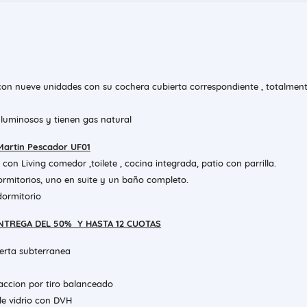
con nueve unidades con su cochera cubierta correspondiente , totalmen
luminosos y tienen gas natural
artin Pescador UF01
con Living comedor ,toilete , cocina integrada, patio con parrilla.
rmitorios, uno en suite y un baño completo.
dormitorio
NTREGA DEL 50% Y HASTA 12 CUOTAS
ierta subterranea
accion por tiro balanceado
le vidrio con DVH