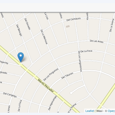
Leaflet
| Wasi - ©
Open