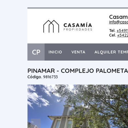
Casami
info@cas
Tel.
+5491
Cel.
+542
CP
INICIO
VENTA
ALQUILER TEM
PINAMAR - COMPLEJO PALOMETA 
Código.
9816733