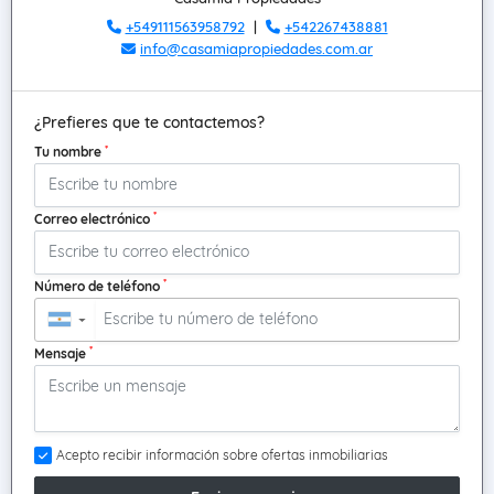
+549111563958792
|
+542267438881
info@casamiapropiedades.com.ar
¿Prefieres que te contactemos?
*
Tu nombre
*
Correo electrónico
*
Número de teléfono
▼
*
Mensaje
Acepto recibir información sobre ofertas inmobiliarias