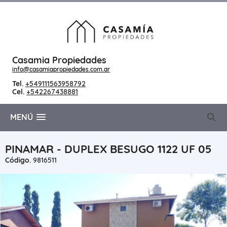
Casamia Propiedades
info@casamiapropiedades.com.ar
Tel.
+549111563958792
Cel.
+542267438881
MENÚ
PINAMAR - DUPLEX BESUGO 1122 UF 05
Código.
9816511