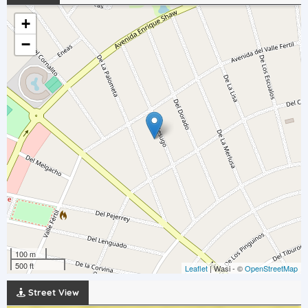
+
−
100 m
500 ft
Leaflet
| Wasi - ©
OpenStreetMap
Street View