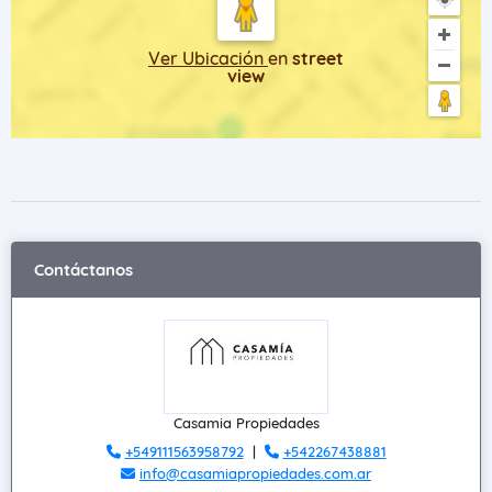
Ver Ubicación
en
street
view
Contáctanos
Casamia Propiedades
+549111563958792
|
+542267438881
info@casamiapropiedades.com.ar