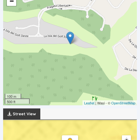
−
100 m
500 ft
Leaflet
| Wasi - ©
OpenStreetMap
Street View