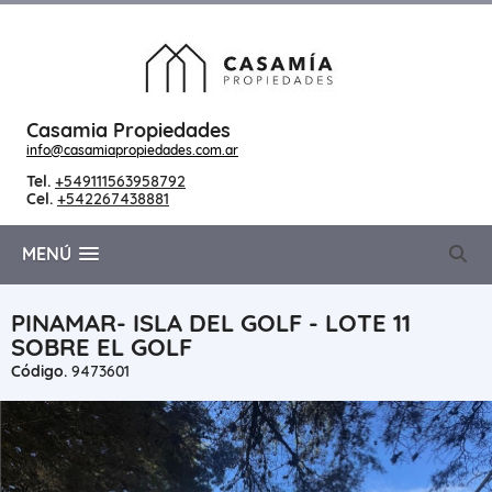
Casamia Propiedades
info@casamiapropiedades.com.ar
Tel.
+549111563958792
Cel.
+542267438881
MENÚ
PINAMAR- ISLA DEL GOLF - LOTE 11
SOBRE EL GOLF
Código.
9473601