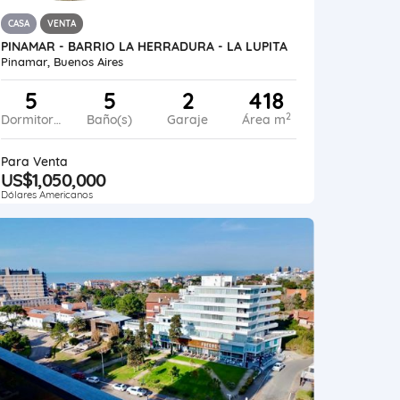
CASA
VENTA
PINAMAR - BARRIO LA HERRADURA - LA LUPITA
Pinamar, Buenos Aires
5
5
2
418
2
Dormitorios
Baño(s)
Garaje
Área m
Para Venta
US$1,050,000
Dólares Americanos