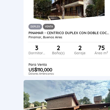
DÚPLEX
VENTA
PINAMAR - CENTRICO DUPLEX CON DOBLE COCHERA UF 9
Pinamar, Buenos Aires
3
2
2
75
2
Dormitorios
Baño(s)
Garaje
Área m
Para Venta
US$110,000
Dólares Americanos