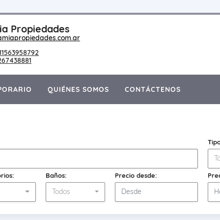
a Propiedades
amiapropiedades.com.ar
11563958792
267438881
PORARIO
QUIÉNES SOMOS
CONTÁCTENOS
Tip
T
rios:
Baños:
Precio desde:
Pre
s
Todos