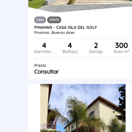
CASA
VENTA
PINAMAR - CASA ISLA DEL GOLF
Pinamar, Buenos Aires
4
4
2
300
2
Dormitorios
Baño(s)
Garaje
Área m
Precio
Consultar