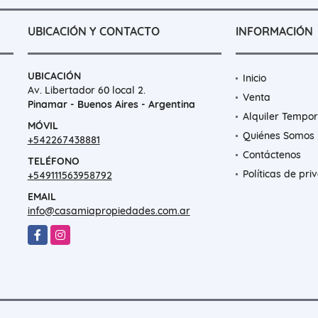
UBICACIÓN Y CONTACTO
INFORMACIÓN
UBICACIÓN
Inicio
Av. Libertador 60 local 2.
Venta
Pinamar - Buenos Aires - Argentina
Alquiler Tempor
MÓVIL
Quiénes Somos
+542267438881
Contáctenos
TELÉFONO
Políticas de pri
+549111563958792
EMAIL
info@casamiapropiedades.com.ar
Facebook
Instagram