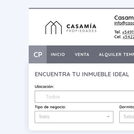
Casami
info@cas
Tel.
+5491
Cel.
+542
CP
INICIO
VENTA
ALQUILER TEM
ENCUENTRA TU INMUEBLE IDEAL
Ubicación:
Tipo de negocio:
Dormito
Todos
Todo