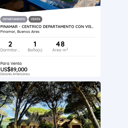
DEPARTAMENTO
VENTA
PINAMAR - CENTRICO DEPARTAMENTO CON VISTA AL MAR
Pinamar, Buenos Aires
2
1
48
2
Dormitorios
Baño(s)
Área m
Para Venta
US$89,000
Dólares Americanos