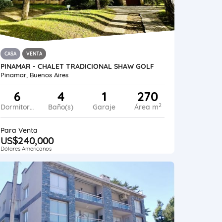
CASA
VENTA
PINAMAR - CHALET TRADICIONAL SHAW GOLF
Pinamar, Buenos Aires
6
4
1
270
2
Dormitorios
Baño(s)
Garaje
Área m
Para Venta
US$240,000
Dólares Americanos