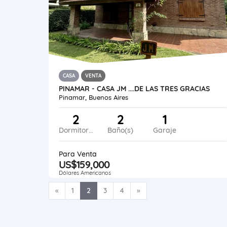
CASA
VENTA
PINAMAR - CASA JM ....DE LAS TRES GRACIAS
Pinamar, Buenos Aires
2
2
1
Dormitorios
Baño(s)
Garaje
Para Venta
US$159,000
Dólares Americanos
Anterior
Siguiente
«
1
2
3
4
»