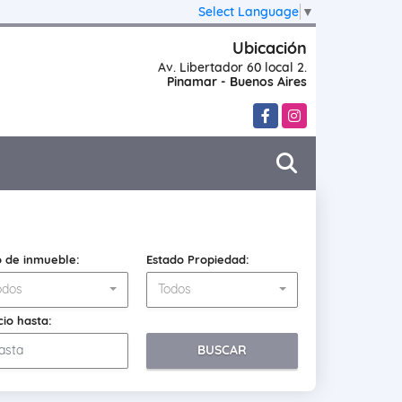
Select Language
▼
Ubicación
Av. Libertador 60 local 2.
Pinamar - Buenos Aires
Facebook
Instagram
o de inmueble:
Estado Propiedad:
odos
Todos
cio hasta:
BUSCAR