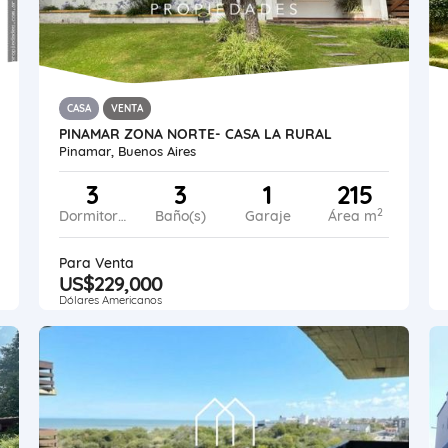
CASA
VENTA
PINAMAR ZONA NORTE- CASA LA RURAL
Pinamar, Buenos Aires
3
3
1
215
2
Dormitorios
Baño(s)
Garaje
Área m
Para Venta
US$229,000
Dólares Americanos