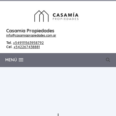
Casamia Propiedades
info@casamiapropiedades.com.ar
Tel.
+549111563958792
Cel.
+542267438881
MENÚ