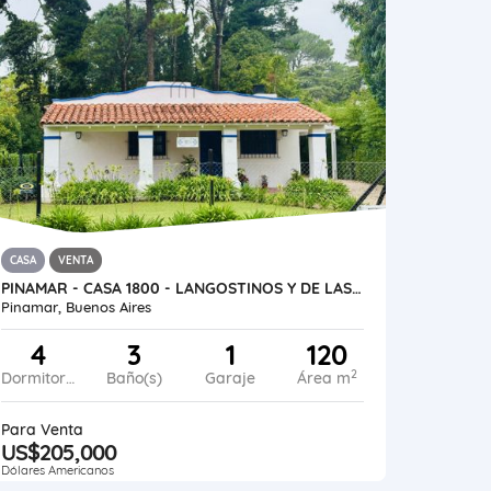
CASA
VENTA
PINAMAR - CASA 1800 - LANGOSTINOS Y DE LAS ARTES
Pinamar, Buenos Aires
4
3
1
120
2
Dormitorios
Baño(s)
Garaje
Área m
Para Venta
US$205,000
Dólares Americanos