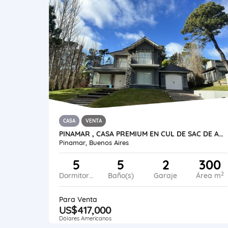
CASA
VENTA
PINAMAR , CASA PREMIUM EN CUL DE SAC DE ALAMOS CON PISCINA
Pinamar, Buenos Aires
5
5
2
300
2
Dormitorios
Baño(s)
Garaje
Área m
Para Venta
US$417,000
Dólares Americanos