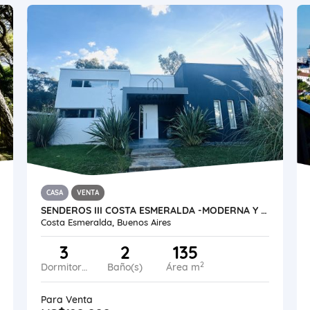
CASA
VENTA
SENDEROS III COSTA ESMERALDA -MODERNA Y FUNCIONAL CASA CON PILETA
Costa Esmeralda, Buenos Aires
3
2
135
2
Dormitorios
Baño(s)
Área m
Para Venta