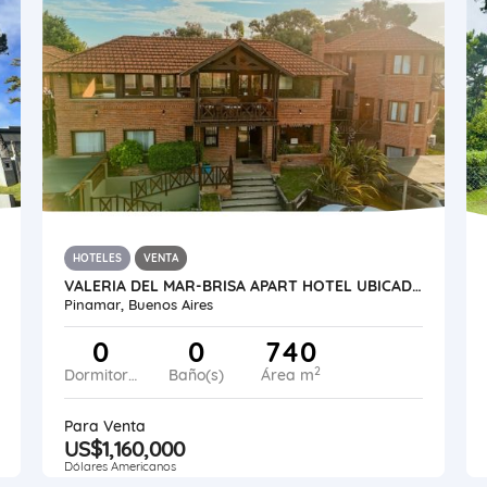
HOTELES
VENTA
VALERIA DEL MAR-BRISA APART HOTEL UBICADO A 50 MTS DEL MAR
Pinamar, Buenos Aires
0
0
740
2
Dormitorios
Baño(s)
Área m
Para Venta
US$1,160,000
Dólares Americanos