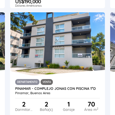
US$190,000
Dólares Americanos
DEPARTAMENTO
VENTA
PINAMAR - COMPLEJO JONAS CON PISCINA 1°D
Pinamar, Buenos Aires
2
2
1
70
2
Dormitorios
Baño(s)
Garaje
Área m