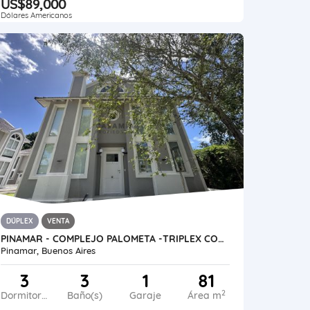
US$89,000
Dólares Americanos
DÚPLEX
VENTA
PINAMAR - COMPLEJO PALOMETA -TRIPLEX CON COCHERA UF 01
Pinamar, Buenos Aires
3
3
1
81
2
Dormitorios
Baño(s)
Garaje
Área m