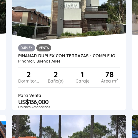
DÚPLEX
VENTA
PINAMAR DUPLEX CON TERRAZAS - COMPLEJO SIRUM CON PISCINA
Pinamar, Buenos Aires
2
2
1
78
2
Dormitorios
Baño(s)
Garaje
Área m
Para Venta
US$136,000
Dólares Americanos