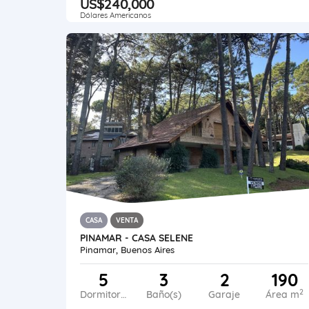
US$240,000
Dólares Americanos
CASA
VENTA
PINAMAR - CASA SELENE
Pinamar, Buenos Aires
5
3
2
190
2
Dormitorios
Baño(s)
Garaje
Área m