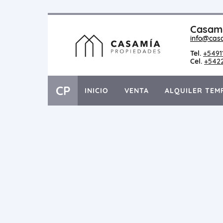
Casami
info@cas
Tel.
+5491
Cel.
+542
CP
INICIO
VENTA
ALQUILER TEM