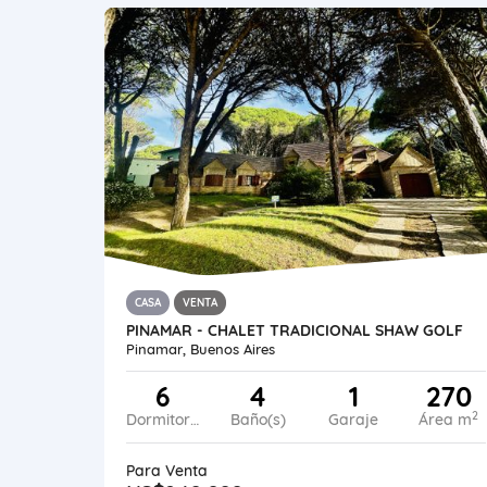
CASA
VENTA
PINAMAR - CHALET TRADICIONAL SHAW GOLF
Pinamar, Buenos Aires
6
4
1
270
2
Dormitorios
Baño(s)
Garaje
Área m
Para Venta