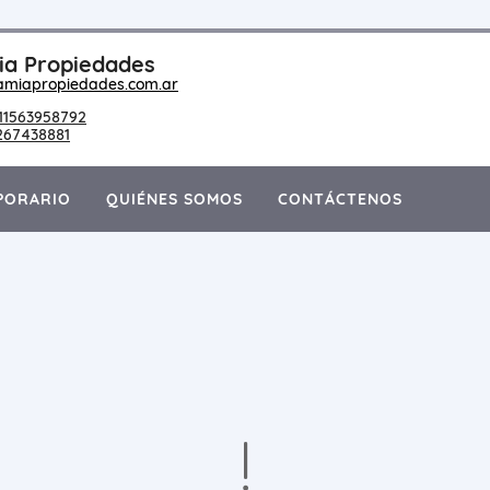
a Propiedades
amiapropiedades.com.ar
11563958792
267438881
PORARIO
QUIÉNES SOMOS
CONTÁCTENOS