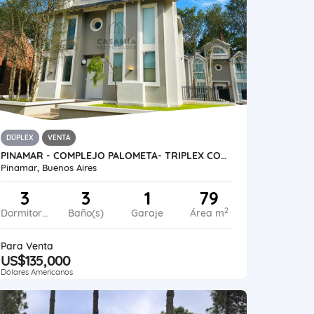
DÚPLEX
VENTA
PINAMAR - COMPLEJO PALOMETA- TRIPLEX CON COCHERA CUBIERTA UF04
Pinamar, Buenos Aires
3
3
1
79
2
Dormitorios
Baño(s)
Garaje
Área m
Para Venta
US$135,000
Dólares Americanos