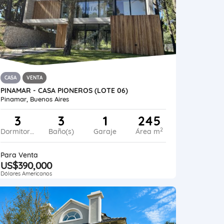
CASA
VENTA
PINAMAR - CASA PIONEROS (LOTE 06)
Pinamar, Buenos Aires
3
3
1
245
2
Dormitorios
Baño(s)
Garaje
Área m
Para Venta
US$390,000
Dólares Americanos