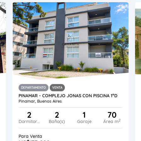
DEPARTAMENTO
VENTA
PINAMAR - COMPLEJO JONAS CON PISCINA 1°D
Pinamar, Buenos Aires
2
2
1
70
2
Dormitorios
Baño(s)
Garaje
Área m
Para Venta