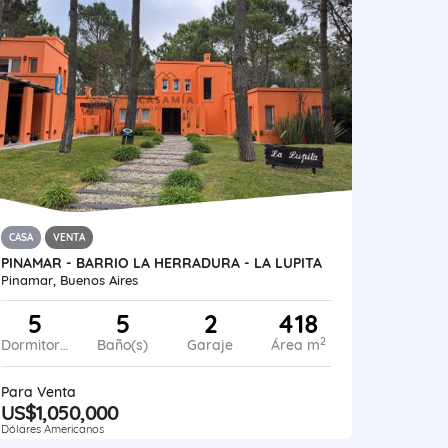
CASA
VENTA
PINAMAR - BARRIO LA HERRADURA - LA LUPITA
Pinamar, Buenos Aires
5
5
2
418
2
Dormitorios
Baño(s)
Garaje
Área m
Para Venta
US$1,050,000
Dólares Americanos