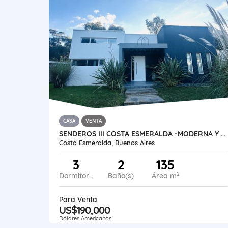
CASA
VENTA
SENDEROS III COSTA ESMERALDA -MODERNA Y FUNCIONAL CASA CON PILETA
Costa Esmeralda, Buenos Aires
3
2
135
2
Dormitorios
Baño(s)
Área m
Para Venta
US$190,000
Dólares Americanos