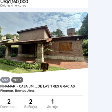
US$1,160,000
Dólares Americanos
CASA
VENTA
PINAMAR - CASA JM ....DE LAS TRES GRACIAS
Pinamar, Buenos Aires
2
2
1
Dormitorios
Baño(s)
Garaje