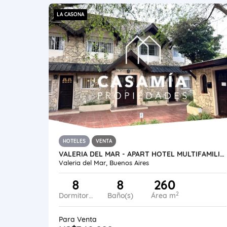
LA CASONA
HOTELES
VENTA
VALERIA DEL MAR - APART HOTEL MULTIFAMILIAR A 20 MTS DEL MAR
Valeria del Mar, Buenos Aires
8
8
260
2
Dormitorios
Baño(s)
Área m
Para Venta