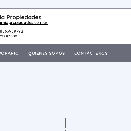
a Propiedades
amiapropiedades.com.ar
11563958792
267438881
PORARIO
QUIÉNES SOMOS
CONTÁCTENOS