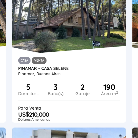
CASA
VENTA
PINAMAR - CASA SELENE
Pinamar, Buenos Aires
5
3
2
190
2
Dormitorios
Baño(s)
Garaje
Área m
Para Venta
US$210,000
Dólares Americanos