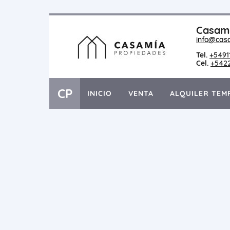
Casami
info@cas
Tel.
+5491
Cel.
+542
CP
INICIO
VENTA
ALQUILER TEM