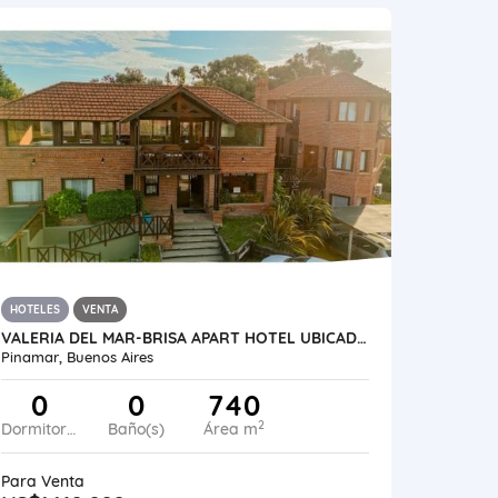
HOTELES
VENTA
VALERIA DEL MAR-BRISA APART HOTEL UBICADO A 50 MTS DEL MAR
Pinamar, Buenos Aires
0
0
740
2
Dormitorios
Baño(s)
Área m
Para Venta