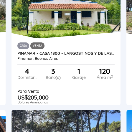
CASA
VENTA
PINAMAR - CASA 1800 - LANGOSTINOS Y DE LAS ARTES
Pinamar, Buenos Aires
4
3
1
120
2
Dormitorios
Baño(s)
Garaje
Área m
Para Venta
US$205,000
Dólares Americanos