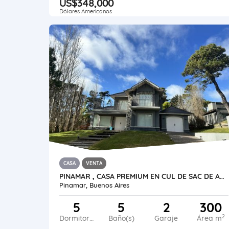
US$348,000
Dólares Americanos
CASA
VENTA
PINAMAR , CASA PREMIUM EN CUL DE SAC DE ALAMOS CON PISCINA
Pinamar, Buenos Aires
5
5
2
300
2
Dormitorios
Baño(s)
Garaje
Área m