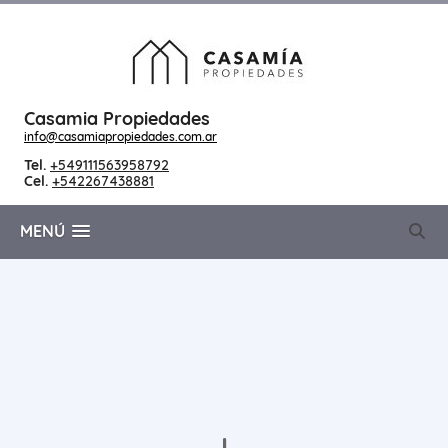
Casamia Propiedades
info@casamiapropiedades.com.ar
Tel.
+549111563958792
Cel.
+542267438881
MENÚ