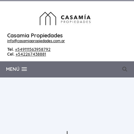
Casamia Propiedades
info@casamiapropiedades.com.ar
Tel.
+549111563958792
Cel.
+542267438881
MENÚ