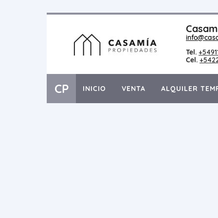
Casami
info@cas
Tel.
+5491
Cel.
+542
CP
INICIO
VENTA
ALQUILER TEM