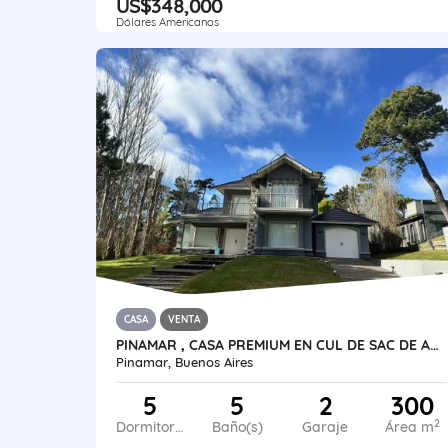
US$348,000
Dólares Americanos
CASA
VENTA
PINAMAR , CASA PREMIUM EN CUL DE SAC DE ALAMOS CON PISCINA
Pinamar, Buenos Aires
5
5
2
300
2
Dormitorios
Baño(s)
Garaje
Área m