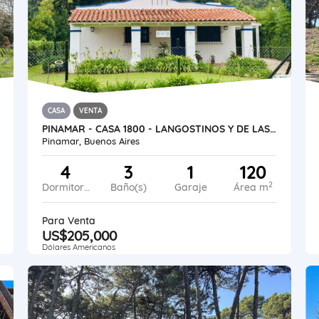
CASA
VENTA
PINAMAR - CASA 1800 - LANGOSTINOS Y DE LAS ARTES
Pinamar, Buenos Aires
4
3
1
120
2
Dormitorios
Baño(s)
Garaje
Área m
Para Venta
US$205,000
Dólares Americanos