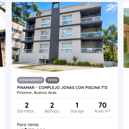
DEPARTAMENTO
VENTA
PINAMAR - COMPLEJO JONAS CON PISCINA 1°D
Pinamar, Buenos Aires
2
2
1
70
2
Dormitorios
Baño(s)
Garaje
Área m
Para Venta