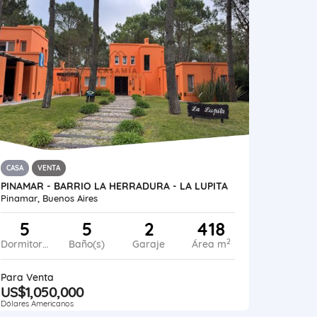
CASA
VENTA
PINAMAR - BARRIO LA HERRADURA - LA LUPITA
Pinamar, Buenos Aires
5
5
2
418
2
Dormitorios
Baño(s)
Garaje
Área m
Para Venta
US$1,050,000
Dólares Americanos