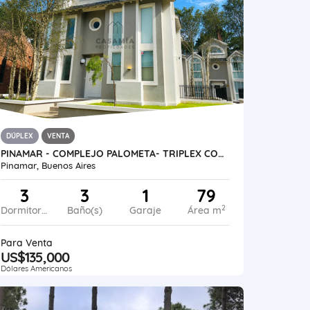
DÚPLEX
VENTA
PINAMAR - COMPLEJO PALOMETA- TRIPLEX CON COCHERA CUBIERTA UF04
Pinamar, Buenos Aires
3
3
1
79
2
Dormitorios
Baño(s)
Garaje
Área m
Para Venta
US$135,000
Dólares Americanos