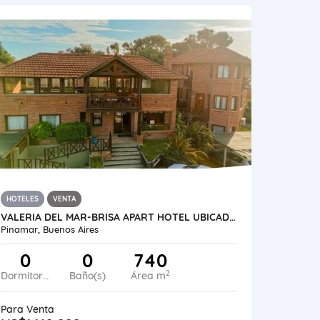
HOTELES
VENTA
VALERIA DEL MAR-BRISA APART HOTEL UBICADO A 50 MTS DEL MAR
Pinamar, Buenos Aires
0
0
740
2
Dormitorios
Baño(s)
Área m
Para Venta