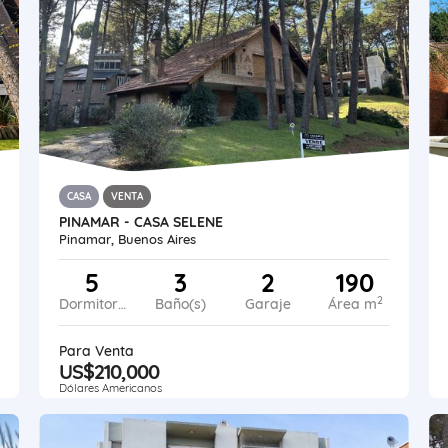
CASA
VENTA
PINAMAR - CASA SELENE
Pinamar, Buenos Aires
5
3
2
190
2
Dormitorios
Baño(s)
Garaje
Área m
Para Venta
US$210,000
Dólares Americanos