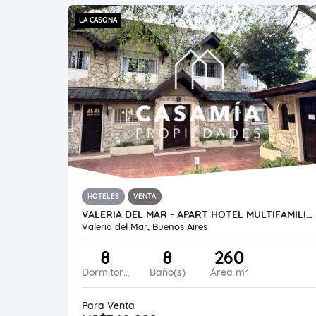
LA CASONA
HOTELES
VENTA
VALERIA DEL MAR - APART HOTEL MULTIFAMILIAR A 20 MTS DEL MAR
Valeria del Mar, Buenos Aires
8
8
260
2
Dormitorios
Baño(s)
Área m
Para Venta