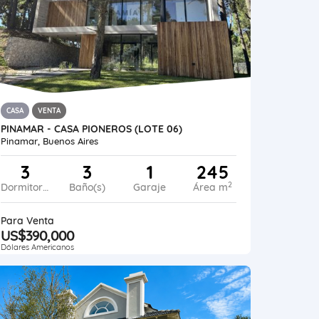
CASA
VENTA
PINAMAR - CASA PIONEROS (LOTE 06)
Pinamar, Buenos Aires
3
3
1
245
2
Dormitorios
Baño(s)
Garaje
Área m
Para Venta
US$390,000
Dólares Americanos