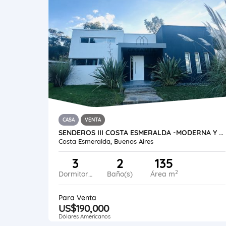
CASA
VENTA
SENDEROS III COSTA ESMERALDA -MODERNA Y FUNCIONAL CASA CON PILETA
Costa Esmeralda, Buenos Aires
3
2
135
2
Dormitorios
Baño(s)
Área m
Para Venta
US$190,000
Dólares Americanos