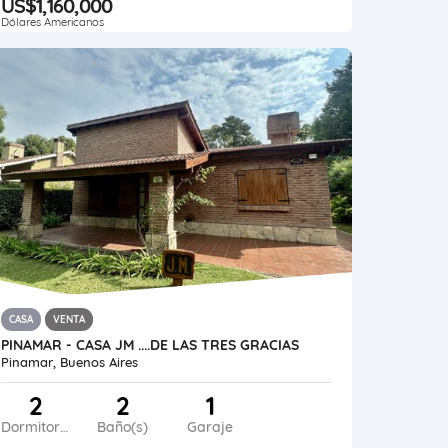
US$1,160,000
Dólares Americanos
CASA
VENTA
PINAMAR - CASA JM ....DE LAS TRES GRACIAS
Pinamar, Buenos Aires
2
2
1
Dormitorios
Baño(s)
Garaje