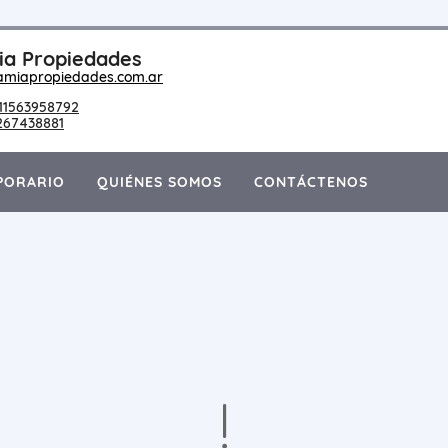
a Propiedades
amiapropiedades.com.ar
11563958792
267438881
PORARIO
QUIÉNES SOMOS
CONTÁCTENOS